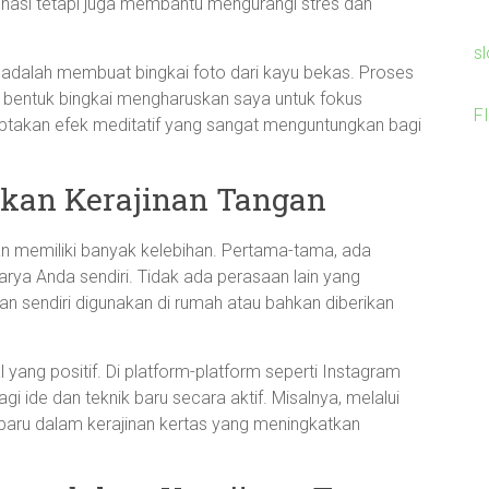
jinasi tetapi juga membantu mengurangi stres dan
s
 adalah membuat bingkai foto dari kayu bekas. Proses
entuk bingkai mengharuskan saya untuk fokus
F
iptakan efek meditatif yang sangat menguntungkan bagi
kan Kerajinan Tangan
 memiliki banyak kelebihan. Pertama-tama, ada
karya Anda sendiri. Tidak ada perasaan lain yang
n sendiri digunakan di rumah atau bahkan diberikan
ial yang positif. Di platform-platform seperti Instagram
gi ide dan teknik baru secara aktif. Misalnya, melalui
k baru dalam kerajinan kertas yang meningkatkan