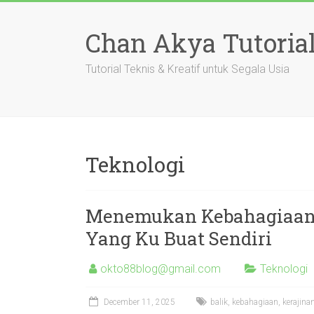
Skip
to
Chan Akya Tutoria
content
Tutorial Teknis & Kreatif untuk Segala Usia
Teknologi
Menemukan Kebahagiaan D
Yang Ku Buat Sendiri
okto88blog@gmail.com
Teknologi
December 11, 2025
balik
,
kebahagiaan
,
kerajina