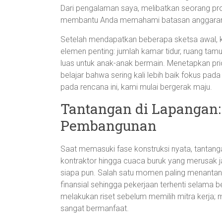
Dari pengalaman saya, melibatkan seorang prof
membantu Anda memahami batasan anggaran se
Setelah mendapatkan beberapa sketsa awal, 
elemen penting: jumlah kamar tidur, ruang tamu
luas untuk anak-anak bermain. Menetapkan prio
belajar bahwa sering kali lebih baik fokus pa
pada rencana ini, kami mulai bergerak maju.
Tantangan di Lapangan:
Pembangunan
Saat memasuki fase konstruksi nyata, tantanga
kontraktor hingga cuaca buruk yang merusak j
siapa pun. Salah satu momen paling menantan
finansial sehingga pekerjaan terhenti selama b
melakukan riset sebelum memilih mitra kerja;
sangat bermanfaat.