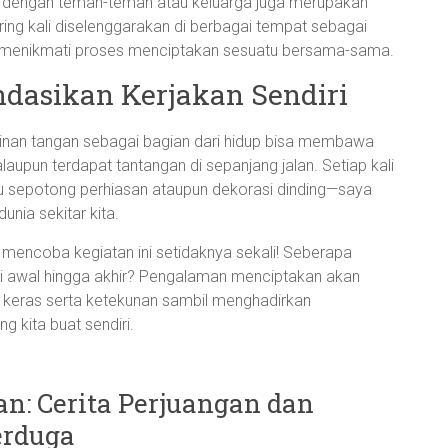
f dengan teman-teman atau keluarga juga merupakan
ering kali diselenggarakan di berbagai tempat sebagai
l menikmati proses menciptakan sesuatu bersama-sama.
dasikan Kerjakan Sendiri
ajinan tangan sebagai bagian dari hidup bisa membawa
aupun terdapat tantangan di sepanjang jalan. Setiap kali
u sepotong perhiasan ataupun dekorasi dinding—saya
unia sekitar kita.
encoba kegiatan ini setidaknya sekali! Seberapa
ri awal hingga akhir? Pengalaman menciptakan akan
a keras serta ketekunan sambil menghadirkan
ng kita buat sendiri.
: Cerita Perjuangan dan
erduga