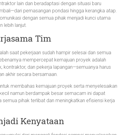
raktor lain dan beradaptasi dengan situasi baru
 kembali—dari pemasangan pondasi hingga kerangka atap.
an komunikasi dengan semua pihak menjadi kunci utama
 lebih lanjut.
erjasama Tim
alah saat pekerjaan sudah hampir selesai dan semua
g sebenarnya mempercepat kemajuan proyek adalah
ek, kontraktor, dan pekerja lapangan—semuanya harus
uan akhir secara bersamaan.
ntuk membahas kemajuan proyek serta menyelesaikan
if kecil namun berdampak besar semacam ini dapat
emua pihak terlibat dan meningkatkan efisiensi kerja
enjadi Kenyataan