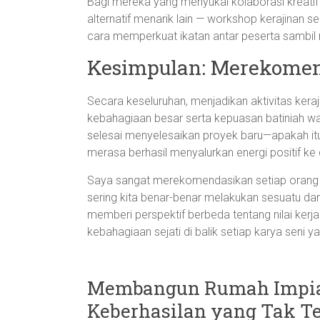
Bagi mereka yang menyukai kolaborasi kreati
alternatif menarik lain — workshop kerajinan s
cara memperkuat ikatan antar peserta sambi
Kesimpulan: Merekomen
Secara keseluruhan, menjadikan aktivitas ker
kebahagiaan besar serta kepuasan batiniah wal
selesai menyelesaikan proyek baru—apakah it
merasa berhasil menyalurkan energi positif ke d
Saya sangat merekomendasikan setiap orang m
sering kita benar-benar melakukan sesuatu da
memberi perspektif berbeda tentang nilai kerj
kebahagiaan sejati di balik setiap karya seni ya
Membangun Rumah Impian
Keberhasilan yang Tak T