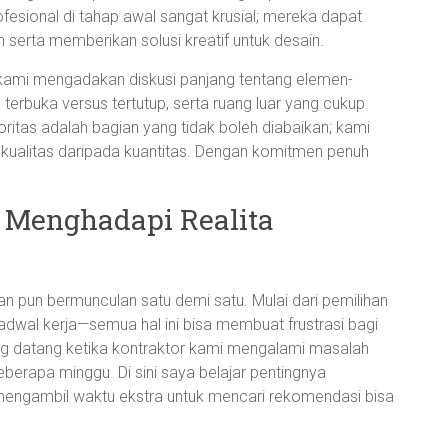
esional di tahap awal sangat krusial; mereka dapat
rta memberikan solusi kreatif untuk desain.
kami mengadakan diskusi panjang tentang elemen-
 terbuka versus tertutup, serta ruang luar yang cukup
ritas adalah bagian yang tidak boleh diabaikan; kami
da kualitas daripada kuantitas. Dengan komitmen penuh
 Menghadapi Realita
n pun bermunculan satu demi satu. Mulai dari pemilihan
adwal kerja—semua hal ini bisa membuat frustrasi bagi
g datang ketika kontraktor kami mengalami masalah
eberapa minggu. Di sini saya belajar pentingnya
 mengambil waktu ekstra untuk mencari rekomendasi bisa