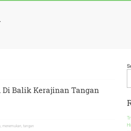
l
S
i Balik Kerajinan Tangan
T
H
n
,
menemukan
,
tangan