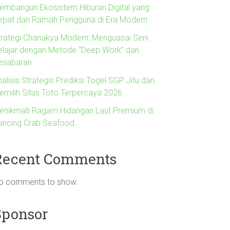
embangun Ekosistem Hiburan Digital yang
epat dan Ramah Pengguna di Era Modern
trategi Chanakya Modern: Menguasai Seni
elajar dengan Metode “Deep Work” dan
esabaran
alisis Strategis Prediksi Togel SGP Jitu dan
emilih Situs Toto Terpercaya 2026
enikmati Ragam Hidangan Laut Premium di
ancing Crab Seafood
Recent Comments
o comments to show.
Sponsor