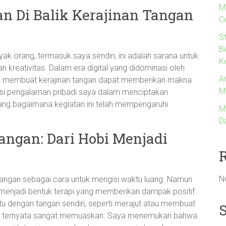
M
 Di Balik Kerajinan Tangan
C
S
B
ak orang, termasuk saya sendiri, ini adalah sarana untuk
K
reativitas. Dalam era digital yang didominasi oleh
An
erti membuat kerajinan tangan dapat memberikan makna
M
asi pengalaman pribadi saya dalam menciptakan
tang bagaimana kegiatan ini telah mempengaruhi
M
D
angan: Dari Hobi Menjadi
N
 tangan sebagai cara untuk mengisi waktu luang. Namun
ah menjadi bentuk terapi yang memberikan dampak positif
 dengan tangan sendiri, seperti merajut atau membuat
ang, ternyata sangat memuaskan. Saya menemukan bahwa