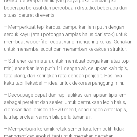
Berikut beberapa teknik yang saya pakai berulang kali —
beberapa berasal dari percobaan di studio, beberapa dari
situasi darurat di events:
– Memperkuat tepi kardus: campurkan lem putih dengan
serbuk kayu (atau potongan amplas halus dari stok) untuk
membuat wood-filler cepat yang mengering keras. Gunakan
untuk menambal sudut dan menambah kekakuan struktur.
– Stiffener kain instan: untuk membuat bunga kain atau topi
mini, encerkan lem putih 1:1 dengan air, celupkan kain tipis,
tata ulang, dan keringkan rata dengan penjepit. Hasilnya
kaku tapi fleksibel — ideal untuk dekorasi panggung mini.
– Decoupage cepat dan rapi: aplikasikan lapisan tipis lem
sebagai perekat dan sealer. Untuk permukaan lebih halus,
diamkan tiap lapisan 15–20 menit, sand ringan antar lapis,
lalu lapisi clear varnish bila perlu tahan air.
– Memperbaiki keramik retak sementara: lem putih tidak
menggantikan epoksi, tapi untuk menahan pecahan