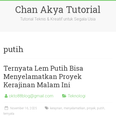
Skip
Chan Akya Tutorial
to
content
Tutorial Teknis & Kreatif untuk Segala Usia
putih
Ternyata Lem Putih Bisa
Menyelamatkan Proyek
Kerajinan Malam Ini
okto88blog@gmail.com
Teknologi
November 16, 2025
kerajinan
,
menyelamatkan
,
proyek
,
putih
,
ternyata