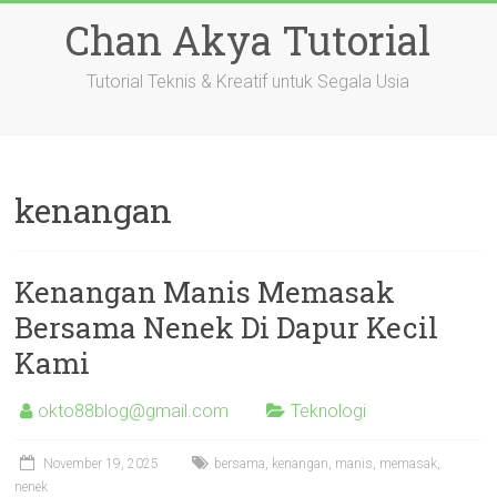
Skip
Chan Akya Tutorial
to
content
Tutorial Teknis & Kreatif untuk Segala Usia
kenangan
Kenangan Manis Memasak
Bersama Nenek Di Dapur Kecil
Kami
okto88blog@gmail.com
Teknologi
November 19, 2025
bersama
,
kenangan
,
manis
,
memasak
,
nenek