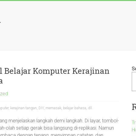
l
l Belajar Komputer Kerajinan
S
a
ized
mputer, kerajinan tangan, DIY, memasak, belajar bahasa, dll.
yang menjelaskan langkah demi langkah. Di layar, tombol-
T
ah-olah setiap gerak bisa langsung di-replikasi. Namun
H
 membaca dengan tenang, menyimpan catatan, dan