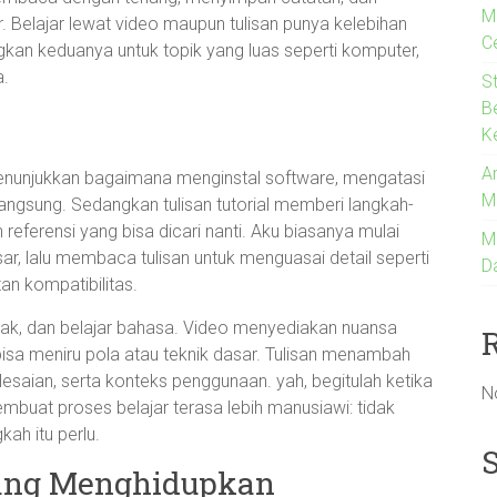
M
. Belajar lewat video maupun tulisan punya kelebihan
C
kan keduanya untuk topik yang luas seperti komputer,
a.
S
B
K
An
menunjukkan bagaimana menginstal software, mengatasi
M
angsung. Sedangkan tulisan tutorial memberi langkah-
referensi yang bisa dicari nanti. Aku biasanya mulai
M
, lalu membaca tulisan untuk menguasai detail seperti
D
an kompatibilitas.
asak, dan belajar bahasa. Video menyediakan nuansa
a bisa meniru pola atau teknik dasar. Tulisan menambah
elesaian, serta konteks penggunaan. yah, begitulah ketika
N
mbuat proses belajar terasa lebih manusiawi: tidak
ah itu perlu.
 yang Menghidupkan