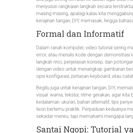
menyusun rangkaian langkah secara terstruktur
masing-masing, apalagi kalau kita menggabung
kerajinan tangan, DIY, memasak, hingga bahas
Formal dan Informatif
Dalam ranah komputer, video tutorial sering 
error, atau menulis kode dengan demonstrasi l
langkah rinci, penjelasan konsep, dan potongan 
dengan video untuk menangkap gambaran besar
opsi konfigurasi, pintasan keyboard, atau catat
Begitu juga untuk kerajinan tangan, DIY, mem
visual: warna, tekstur, ritme gerakan, agar kit
kedalaman: ukuran, bahan alternatif, tips peny
teori bertemu praktik. Perpaduan keduanya me
sekadar meniru, tapi memahami mengapa langk
Santai Ngopi: Tutorial