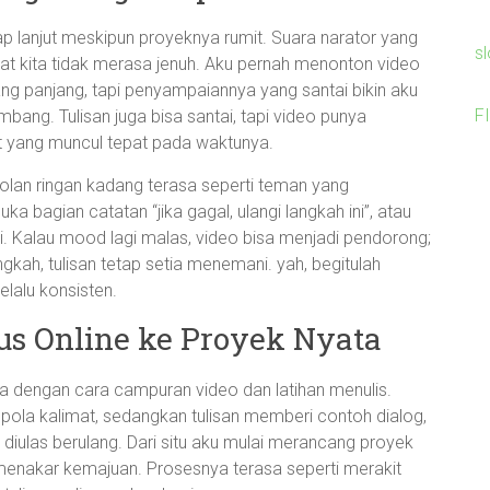
etap lanjut meskipun proyeknya rumit. Suara narator yang
s
t kita tidak merasa jenuh. Aku pernah menonton video
 panjang, tapi penyampaiannya yang santai bikin aku
F
ang. Tulisan juga bisa santai, tapi video punya
at yang muncul tepat pada waktunya.
brolan ringan kadang terasa seperti teman yang
a bagian catatan “jika gagal, ulangi langkah ini”, atau
si. Kalau mood lagi malas, video bisa menjadi pendorong;
ngkah, tulisan tetap setia menemani. yah, begitulah
elalu konsisten.
sus Online ke Proyek Nyata
a dengan cara campuran video dan latihan menulis.
ola kalimat, sedangkan tulisan memberi contoh dialog,
diulas berulang. Dari situ aku mulai merancang proyek
k menakar kemajuan. Prosesnya terasa seperti merakit