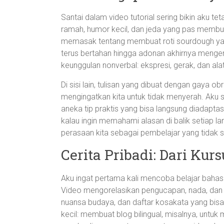
Santai dalam video tutorial sering bikin aku t
ramah, humor kecil, dan jeda yang pas membua
memasak tentang membuat roti sourdough yang
terus bertahan hingga adonan akhirnya mengemb
keunggulan nonverbal: ekspresi, gerak, dan al
Di sisi lain, tulisan yang dibuat dengan gaya o
mengingatkan kita untuk tidak menyerah. Aku suk
aneka tip praktis yang bisa langsung diadapta
kalau ingin memahami alasan di balik setiap la
perasaan kita sebagai pembelajar yang tidak s
Cerita Pribadi: Dari Kur
Aku ingat pertama kali mencoba belajar bahas
Video mengorelasikan pengucapan, nada, dan p
nuansa budaya, dan daftar kosakata yang bisa 
kecil: membuat blog bilingual, misalnya, untu