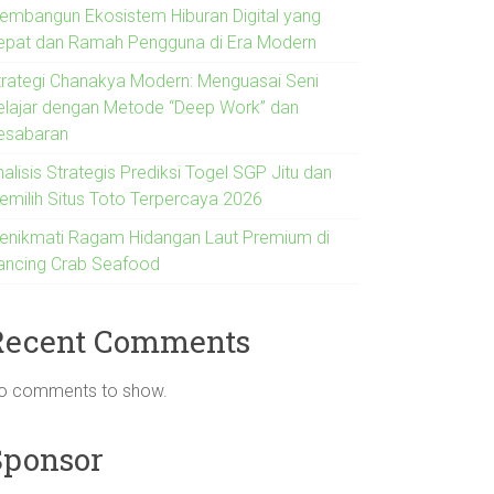
embangun Ekosistem Hiburan Digital yang
epat dan Ramah Pengguna di Era Modern
trategi Chanakya Modern: Menguasai Seni
elajar dengan Metode “Deep Work” dan
esabaran
alisis Strategis Prediksi Togel SGP Jitu dan
emilih Situs Toto Terpercaya 2026
enikmati Ragam Hidangan Laut Premium di
ancing Crab Seafood
Recent Comments
o comments to show.
Sponsor