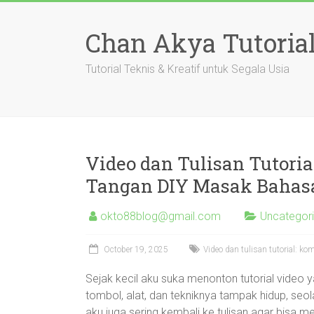
Skip
to
Chan Akya Tutoria
content
Tutorial Teknis & Kreatif untuk Segala Usia
Video dan Tulisan Tutoria
Tangan DIY Masak Bahas
okto88blog@gmail.com
Uncategor
October 19, 2025
Video dan tulisan tutorial: ko
Sejak kecil aku suka menonton tutorial video 
tombol, alat, dan tekniknya tampak hidup, seol
aku juga sering kembali ke tulisan agar bisa