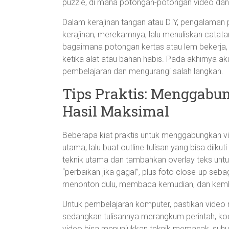
puzzle, di mana potongan-potongan video dan t
Dalam kerajinan tangan atau DIY, pengalaman 
kerajinan, merekamnya, lalu menuliskan catatan
bagaimana potongan kertas atau lem bekerja,
ketika alat atau bahan habis. Pada akhirnya
pembelajaran dan mengurangi salah langkah.
Tips Praktis: Menggabu
Hasil Maksimal
Beberapa kiat praktis untuk menggabungkan vi
utama, lalu buat outline tulisan yang bisa dii
teknik utama dan tambahkan overlay teks untu
“perbaikan jika gagal”, plus foto close-up seba
menonton dulu, membaca kemudian, dan kembali
Untuk pembelajaran komputer, pastikan video 
sedangkan tulisannya merangkum perintah, ko
video bisa menunjukkan teknik memasak, suhu