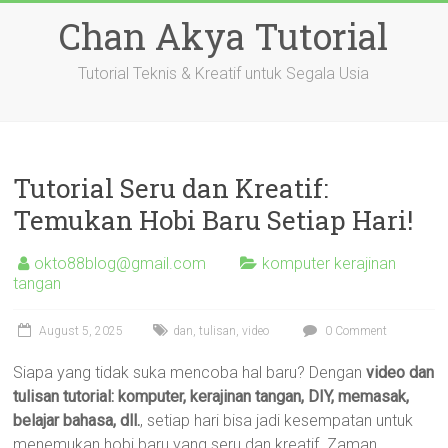
Skip
Chan Akya Tutorial
to
content
Tutorial Teknis & Kreatif untuk Segala Usia
Tutorial Seru dan Kreatif:
Temukan Hobi Baru Setiap Hari!
okto88blog@gmail.com
komputer kerajinan
tangan
August 5, 2025
dan
,
tulisan
,
video
0 Comment
Siapa yang tidak suka mencoba hal baru? Dengan
video dan
tulisan tutorial: komputer, kerajinan tangan, DIY, memasak,
belajar bahasa, dll.
, setiap hari bisa jadi kesempatan untuk
menemukan hobi baru yang seru dan kreatif. Zaman