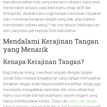
banyaknya pilihan hobi yang bisa kamu eksplor, kamu bisa
menemukan sesuatu yang bikin kamu tetap aktif dan
terinspirasi. Apakah kamu ingin belajar memasak masakan
baru, membuat kerajinan tangan yang unik, atau bahkan
mempelajari bahasa asing? Yuk, kita telusuri beberapa ide
seru yang bisa jadi inspirasi hobi baru kamu!
Mendalami Kerajinan Tangan
yang Menarik
Kenapa Kerajinan Tangan?
Bagi banyak orang, membuat sesuatu dengan tangan
sendiri bisa menjadi pengalaman yang sangat memuaskan.
Kerajinan tangan tidak hanya melatih kreatifitas, tetapi juga
membantu mengalihkan perhatian dari stres sehari-hari.
Kamu bisa mulai dari hal sederhana seperti origami yang
hanya membutuhkan kertas. Coba cari
video dan tulisan
tutorial origami yang mudah diikuti, lalu buat kreasi menarik