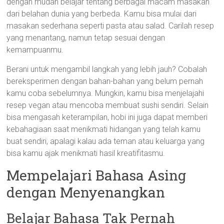
dengan mudah belajar tentang berbagai macam masakan
dari belahan dunia yang berbeda. Kamu bisa mulai dari
masakan sederhana seperti pasta atau salad. Carilah resep
yang menantang, namun tetap sesuai dengan
kemampuanmu.
Berani untuk mengambil langkah yang lebih jauh? Cobalah
bereksperimen dengan bahan-bahan yang belum pernah
kamu coba sebelumnya. Mungkin, kamu bisa menjelajahi
resep vegan atau mencoba membuat sushi sendiri. Selain
bisa mengasah keterampilan, hobi ini juga dapat memberi
kebahagiaan saat menikmati hidangan yang telah kamu
buat sendiri, apalagi kalau ada teman atau keluarga yang
bisa kamu ajak menikmati hasil kreatifitasmu.
Mempelajari Bahasa Asing
dengan Menyenangkan
Belajar Bahasa Tak Pernah