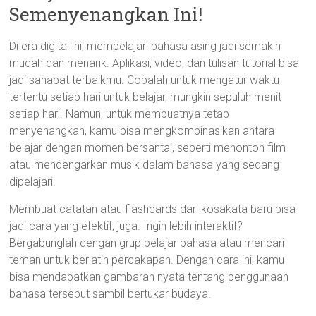
Semenyenangkan Ini!
Di era digital ini, mempelajari bahasa asing jadi semakin
mudah dan menarik. Aplikasi, video, dan tulisan tutorial bisa
jadi sahabat terbaikmu. Cobalah untuk mengatur waktu
tertentu setiap hari untuk belajar, mungkin sepuluh menit
setiap hari. Namun, untuk membuatnya tetap
menyenangkan, kamu bisa mengkombinasikan antara
belajar dengan momen bersantai, seperti menonton film
atau mendengarkan musik dalam bahasa yang sedang
dipelajari.
Membuat catatan atau flashcards dari kosakata baru bisa
jadi cara yang efektif, juga. Ingin lebih interaktif?
Bergabunglah dengan grup belajar bahasa atau mencari
teman untuk berlatih percakapan. Dengan cara ini, kamu
bisa mendapatkan gambaran nyata tentang penggunaan
bahasa tersebut sambil bertukar budaya.