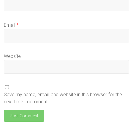
Email
*
Website
Save my name, email, and website in this browser for the
next time I comment.