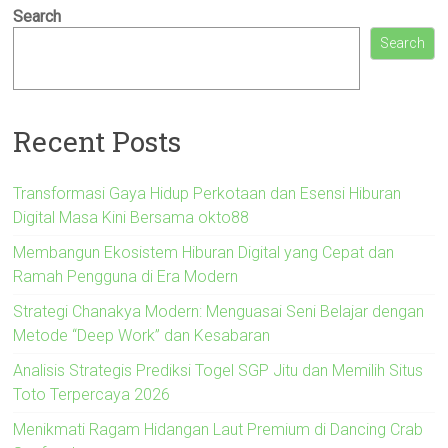
Search
Search
Recent Posts
Transformasi Gaya Hidup Perkotaan dan Esensi Hiburan
Digital Masa Kini Bersama okto88
Membangun Ekosistem Hiburan Digital yang Cepat dan
Ramah Pengguna di Era Modern
Strategi Chanakya Modern: Menguasai Seni Belajar dengan
Metode “Deep Work” dan Kesabaran
Analisis Strategis Prediksi Togel SGP Jitu dan Memilih Situs
Toto Terpercaya 2026
Menikmati Ragam Hidangan Laut Premium di Dancing Crab