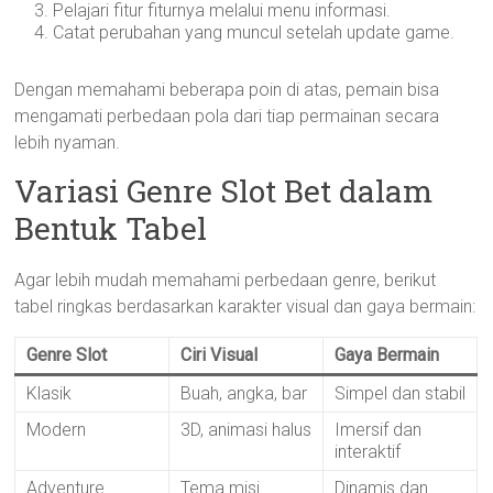
Pelajari fitur fiturnya melalui menu informasi.
Catat perubahan yang muncul setelah update game.
Dengan memahami beberapa poin di atas, pemain bisa
mengamati perbedaan pola dari tiap permainan secara
lebih nyaman.
Variasi Genre Slot Bet dalam
Bentuk Tabel
Agar lebih mudah memahami perbedaan genre, berikut
tabel ringkas berdasarkan karakter visual dan gaya bermain:
Genre Slot
Ciri Visual
Gaya Bermain
Klasik
Buah, angka, bar
Simpel dan stabil
Modern
3D, animasi halus
Imersif dan
interaktif
Adventure
Tema misi
Dinamis dan