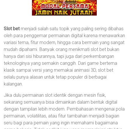
Slot bet
menjadi salah satu topik yang paling sering dibahas
oleh para penggemar permainan digital karena menawarkan
variasi tema, fitur modern, hingga cara bermain yang sangat
mudah dipahami. Banyak orang menikmati slot bet bukan
hanya dari sisi hiburannya, tapi juga dari perkembangan
teknologinya yang semakin canggih. Dari game bertema
klasik sampai versi yang memakai animasi 3D, slot bet
selalu punya alasan untuk tetap populer di berbagai
kalangan.
Jika dulu permainan slot identik dengan mesin fisik,
sekarang semuanya bisa dimainkan dalam bentuk digital
dengan tampilan lebih modern. Pembahasan mengenai pola
permainan, volatilitas, atau fitur tambahan menjadi bagian
seru bagi para pemain yang ingin memahami bagaimana