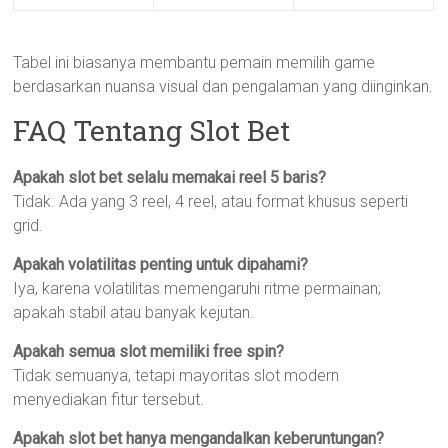
Tabel ini biasanya membantu pemain memilih game
berdasarkan nuansa visual dan pengalaman yang diinginkan.
FAQ Tentang Slot Bet
Apakah slot bet selalu memakai reel 5 baris?
Tidak. Ada yang 3 reel, 4 reel, atau format khusus seperti
grid.
Apakah volatilitas penting untuk dipahami?
Iya, karena volatilitas memengaruhi ritme permainan;
apakah stabil atau banyak kejutan.
Apakah semua slot memiliki free spin?
Tidak semuanya, tetapi mayoritas slot modern
menyediakan fitur tersebut.
Apakah slot bet hanya mengandalkan keberuntungan?