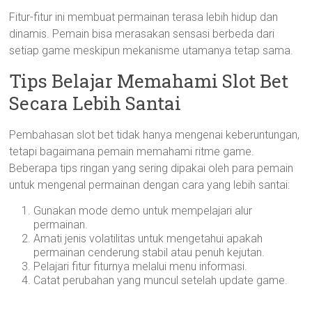
Fitur-fitur ini membuat permainan terasa lebih hidup dan
dinamis. Pemain bisa merasakan sensasi berbeda dari
setiap game meskipun mekanisme utamanya tetap sama.
Tips Belajar Memahami Slot Bet
Secara Lebih Santai
Pembahasan slot bet tidak hanya mengenai keberuntungan,
tetapi bagaimana pemain memahami ritme game.
Beberapa tips ringan yang sering dipakai oleh para pemain
untuk mengenal permainan dengan cara yang lebih santai:
Gunakan mode demo untuk mempelajari alur
permainan.
Amati jenis volatilitas untuk mengetahui apakah
permainan cenderung stabil atau penuh kejutan.
Pelajari fitur fiturnya melalui menu informasi.
Catat perubahan yang muncul setelah update game.