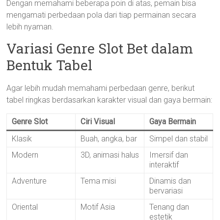
Dengan memahami beberapa poin di atas, pemain bisa
mengamati perbedaan pola dari tiap permainan secara
lebih nyaman.
Variasi Genre Slot Bet dalam
Bentuk Tabel
Agar lebih mudah memahami perbedaan genre, berikut
tabel ringkas berdasarkan karakter visual dan gaya bermain:
Genre Slot
Ciri Visual
Gaya Bermain
Klasik
Buah, angka, bar
Simpel dan stabil
Modern
3D, animasi halus
Imersif dan
interaktif
Adventure
Tema misi
Dinamis dan
bervariasi
Oriental
Motif Asia
Tenang dan
estetik