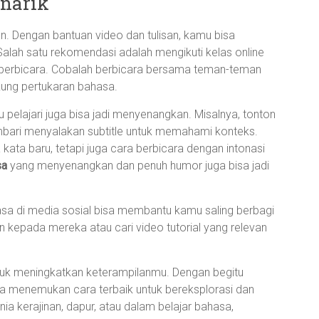
enarik
. Dengan bantuan video dan tulisan, kamu bisa
 Salah satu rekomendasi adalah mengikuti kelas online
ik berbicara. Cobalah berbicara bersama teman-teman
ukung pertukaran bahasa.
u pelajari juga bisa jadi menyenangkan. Misalnya, tonton
mbari menyalakan subtitle untuk memahami konteks.
 kata baru, tetapi juga cara berbicara dengan intonasi
sa
yang menyenangkan dan penuh humor juga bisa jadi
sa di media sosial bisa membantu kamu saling berbagi
 kepada mereka atau cari video tutorial yang relevan
uk meningkatkan keterampilanmu. Dengan begitu
bisa menemukan cara terbaik untuk bereksplorasi dan
nia kerajinan, dapur, atau dalam belajar bahasa,