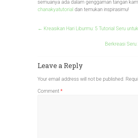
semuanya ada dalam genggaman tangan kamu. Un
chanakyatutorial
dan temukan inspirasimu!
←
Kreasikan Hari Liburmu: 5 Tutorial Seru un
Berkreasi Seru:
Leave a Reply
Your email address will not be published.
Requi
Comment
*