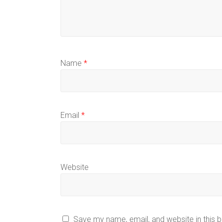
Name
*
Email
*
Website
Save my name, email, and website in this 