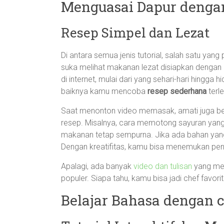
Menguasai Dapur denga
Resep Simpel dan Lezat
Di antara semua jenis tutorial, salah satu yan
suka melihat makanan lezat disiapkan denga
di internet, mulai dari yang sehari-hari hingga
baiknya kamu mencoba
resep sederhana
terl
Saat menonton video memasak, amati juga be
resep. Misalnya, cara memotong sayuran yang
makanan tetap sempurna. Jika ada bahan yang 
Dengan kreatifitas, kamu bisa menemukan pen
Apalagi, ada banyak
video dan tulisan
yang mem
populer. Siapa tahu, kamu bisa jadi chef favo
Belajar Bahasa dengan