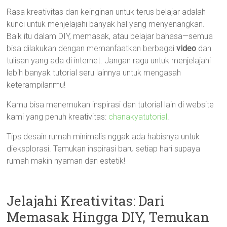
Rasa kreativitas dan keinginan untuk terus belajar adalah
kunci untuk menjelajahi banyak hal yang menyenangkan.
Baik itu dalam DIY, memasak, atau belajar bahasa—semua
bisa dilakukan dengan memanfaatkan berbagai
video
dan
tulisan yang ada di internet. Jangan ragu untuk menjelajahi
lebih banyak tutorial seru lainnya untuk mengasah
keterampilanmu!
Kamu bisa menemukan inspirasi dan tutorial lain di website
kami yang penuh kreativitas:
chanakyatutorial
.
Tips desain rumah minimalis nggak ada habisnya untuk
dieksplorasi. Temukan inspirasi baru setiap hari supaya
rumah makin nyaman dan estetik!
Jelajahi Kreativitas: Dari
Memasak Hingga DIY, Temukan