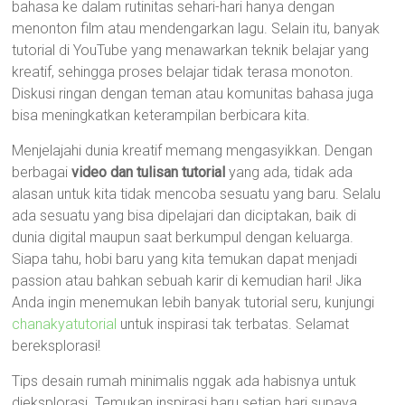
bahasa ke dalam rutinitas sehari-hari hanya dengan
menonton film atau mendengarkan lagu. Selain itu, banyak
tutorial di YouTube yang menawarkan teknik belajar yang
kreatif, sehingga proses belajar tidak terasa monoton.
Diskusi ringan dengan teman atau komunitas bahasa juga
bisa meningkatkan keterampilan berbicara kita.
Menjelajahi dunia kreatif memang mengasyikkan. Dengan
berbagai
video dan tulisan tutorial
yang ada, tidak ada
alasan untuk kita tidak mencoba sesuatu yang baru. Selalu
ada sesuatu yang bisa dipelajari dan diciptakan, baik di
dunia digital maupun saat berkumpul dengan keluarga.
Siapa tahu, hobi baru yang kita temukan dapat menjadi
passion atau bahkan sebuah karir di kemudian hari! Jika
Anda ingin menemukan lebih banyak tutorial seru, kunjungi
chanakyatutorial
untuk inspirasi tak terbatas. Selamat
bereksplorasi!
Tips desain rumah minimalis nggak ada habisnya untuk
dieksplorasi. Temukan inspirasi baru setiap hari supaya