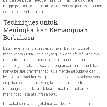
Dengan berbagai metode, mulai dari flashcards digital
hingga permainan interaktif, belajar bahasa jadi lebih mudah
dan tidak membosankan.
Techniques untuk
Meningkatkan Kemampuan
Berbahasa
Bagi mereka yang ingin cepat mahir, banyak tutorial
menawarkan teknik belajar yang unik dan efektif. Misalnya,
menonton film dan mendengarkan musik dengan subtitle
atau belajar melalui podcast. Dengan cara ini, kamu tidak
hanya belajar grammar, tapi juga mengenal budaya dan
kosakata sehari-hari dari penutur asli. Konsep bahasa yang
diajarkan dengan cara yang kontekstual seperti ini
memungkinkan kita untuk lebih mudah memahami dan
mengingati kata atau frasa baru.
Berbekal semua pengetahuan dan ketekunan dalam