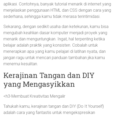
aplikasi. Contohnya, banyak tutorial menarik di internet yang
menjelaskan penggunaan HTML dan CSS dengan cara yang
sederhana, sehingga kamu tidak merasa terintimidasi.
Sekarang, dengan sedikit usaha dan ketekunan, kamu bisa
mengubah keahlian dasar komputer menjadi proyek yang
menarik dan menguntungkan. Ingat, hal terpenting ketika
belajar adalah praktik yang konsisten. Cobalah untuk
menerapkan apa yang kamu pelajari di latihan nyata, dan
jangan ragu untuk mencari panduan tambahan jika kamu
menemui kesulitan.
Kerajinan Tangan dan DIY
yang Mengasyikkan
<h3-Membuat Kreativitas Mengalir
Tahukah kamu, kerajinan tangan dan DIY (Do It Yourself)
adalah cara yang fantastis untuk mengekspresikan