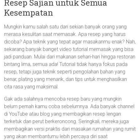
Resep Sajian untuk Semua
Kesempatan
Mungkin kamu salah satu dari sekian banyak orang yang
merasa kesulitan saat memasak. Apa resep yang harus
dicoba? Apa teknik yang tepat agar masakanmu enak? Nah,
sekarang banyak banget video tutorial memasak yang bisa
jadi panduan. Mulai dari makanan sehari-hari hingga restoran
bintang lima, semua ada! Tutorial tidak hanya fokus pada
resep, tetapi juga teknik seperti pengolahan bahan yang
benar, plating yang menarik, dan tips untuk menghasilkan
cita rasa yang maksimal.
Gak ada salahnya mencoba resep baru yang mungkin
belum pernah kamu coba sebelumnya. Ada banyak channel
di YouTube atau blog yang membagikan resep lengan
terketuk dan perut berkeroncong. Seringkali, mereka juga
membagikan versi praktis dari masakan rumahan yang rumit
yang akan membantumu lebih percaya diri saat