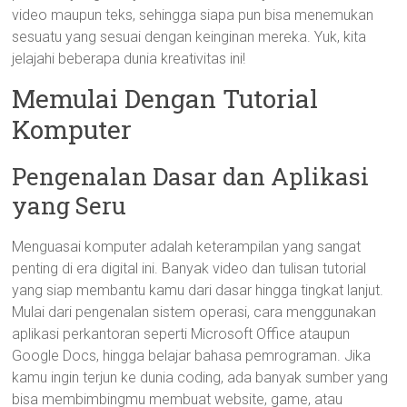
video maupun teks, sehingga siapa pun bisa menemukan
sesuatu yang sesuai dengan keinginan mereka. Yuk, kita
jelajahi beberapa dunia kreativitas ini!
Memulai Dengan Tutorial
Komputer
Pengenalan Dasar dan Aplikasi
yang Seru
Menguasai komputer adalah keterampilan yang sangat
penting di era digital ini. Banyak video dan tulisan tutorial
yang siap membantu kamu dari dasar hingga tingkat lanjut.
Mulai dari pengenalan sistem operasi, cara menggunakan
aplikasi perkantoran seperti Microsoft Office ataupun
Google Docs, hingga belajar bahasa pemrograman. Jika
kamu ingin terjun ke dunia coding, ada banyak sumber yang
bisa membimbingmu membuat website, game, atau