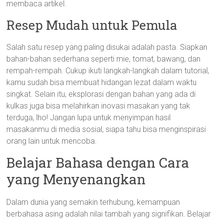
membaca artikel.
Resep Mudah untuk Pemula
Salah satu resep yang paling disukai adalah pasta. Siapkan
bahan-bahan sederhana seperti mie, tomat, bawang, dan
rempah-rempah. Cukup ikuti langkah-langkah dalam tutorial,
kamu sudah bisa membuat hidangan lezat dalam waktu
singkat. Selain itu, eksplorasi dengan bahan yang ada di
kulkas juga bisa melahirkan inovasi masakan yang tak
terduga, lho! Jangan lupa untuk menyimpan hasil
masakanmu di media sosial, siapa tahu bisa menginspirasi
orang lain untuk mencoba.
Belajar Bahasa dengan Cara
yang Menyenangkan
Dalam dunia yang semakin terhubung, kemampuan
berbahasa asing adalah nilai tambah yang signifikan. Belajar