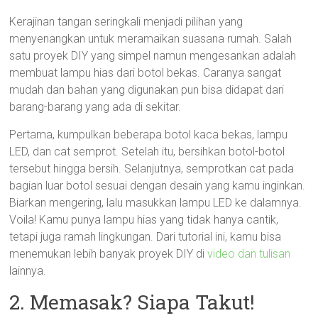
Kerajinan tangan seringkali menjadi pilihan yang
menyenangkan untuk meramaikan suasana rumah. Salah
satu proyek DIY yang simpel namun mengesankan adalah
membuat lampu hias dari botol bekas. Caranya sangat
mudah dan bahan yang digunakan pun bisa didapat dari
barang-barang yang ada di sekitar.
Pertama, kumpulkan beberapa botol kaca bekas, lampu
LED, dan cat semprot. Setelah itu, bersihkan botol-botol
tersebut hingga bersih. Selanjutnya, semprotkan cat pada
bagian luar botol sesuai dengan desain yang kamu inginkan.
Biarkan mengering, lalu masukkan lampu LED ke dalamnya.
Voila! Kamu punya lampu hias yang tidak hanya cantik,
tetapi juga ramah lingkungan. Dari tutorial ini, kamu bisa
menemukan lebih banyak proyek DIY di
video dan tulisan
lainnya.
2. Memasak? Siapa Takut!