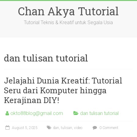
Skip
Chan Akya Tutorial
to
content
Tutorial Teknis & Kreatif untuk Segala Usia
dan tulisan tutorial
Jelajahi Dunia Kreatif: Tutorial
Seru dari Komputer hingga
Kerajinan DIY!
okto88blog@gmail.com
dan tulisan tutorial
August 5, 2025
dan
,
tulisan
,
video
0 Comment