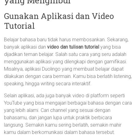
yang Menghibur
Gunakan Aplikasi dan Video
Tutorial
Belajar bahasa baru tidak harus membosankan. Sekarang,
banyak aplikasi dan
video dan tulisan tutorial
yang bisa
dijadikan teman belajar. Salah satu cara yang seru adalah
menggunakan aplikasi yang dilengkapi dengan gamifikasi.
Misalnya, aplikasi Duolingo yang membuat belajar dapat
dilakukan dengan cara bermain. Kamu bisa berlatih listening,
speaking, hingga writing secara interaktif.
Selain aplikasi, ada juga banyak video di platform seperti
YouTube yang bisa mengajari berbagai bahasa dengan cara
yang lebih alami. Cari channel yang sesuai dengan
bahasamu, dan jangan lupa untuk praktik berbicara
langsung. Semakin kamu sering berlatih, semakin mahir
kamu dalam berkomunikasi dalam bahasa tersebut.