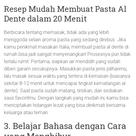
Resep Mudah Membuat Pasta Al
Dente dalam 20 Menit
Berbicara tentang memasak, tidak ada yang lebih
menggoda selain aroma pasta yang sedang direbus. Jika
kamu penikmat masakan Italia, membuat pasta al dente di
rumah bisa jadi sangat menyenangkan! Prosesnya pun tidak
terlalu rumit. Pertama, siapkan air mendidih yang sudah
diberi garam secukupnya. Masukkan pasta jenis pilihanmu,
lalu masak sesuai waktu yang tertera di kemasan (biasanya
sekitar 8-12 menit untuk mencapai tingkat kematangan al
dente). Saat pasta sudah matang, tiriskan, dan sediakan
saus favoritmu. Dengan langkah yang mudah ini, kamu bisa
menciptakan hidangan lezat yang bisa dinikmati bersama
keluarga atau teman.
3. Belajar Bahasa dengan Cara