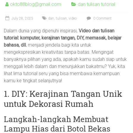
okto88blog@gmail.com
dan tulisan tutorial
July 28, 2025
dan
,
tulisan
,
video
0 Comment
Dalam dunia yang dipenuhi inspirasi,
Video dan tulisan
tutorial: komputer, kerajinan tangan, DIY, memasak, belajar
bahasa, dll.
menjadi jendela bagi kita untuk
mengekspresikan kreativitas tanpa batas. Mengingat
banyaknya pilihan yang ada, apakah kamu sudah siap untuk
menggali lebih dalam dan menunjukkan bakatmu? Yuk, kita
lihat lima tutorial seru yang bisa membawa kemampuan
kamu ke tingkat selanjutnya!
1. DIY: Kerajinan Tangan Unik
untuk Dekorasi Rumah
Langkah-langkah Membuat
Lampu Hias dari Botol Bekas