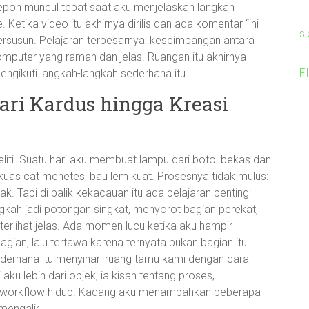
lepon muncul tepat saat aku menjelaskan langkah
Ketika video itu akhirnya dirilis dan ada komentar “ini
s
rsusun. Pelajaran terbesarnya: keseimbangan antara
 komputer yang ramah dan jelas. Ruangan itu akhirnya
F
ngikuti langkah-langkah sederhana itu.
ari Kardus hingga Kreasi
liti. Suatu hari aku membuat lampu dari botol bekas dan
 kuas cat menetes, bau lem kuat. Prosesnya tidak mulus:
k. Tapi di balik kekacauan itu ada pelajaran penting:
ngkah jadi potongan singkat, menyorot bagian perekat,
rlihat jelas. Ada momen lucu ketika aku hampir
agian, lalu tertawa karena ternyata bukan bagian itu
ederhana itu menyinari ruang tamu kami dengan cara
aku lebih dari objek; ia kisah tentang proses,
 workflow hidup. Kadang aku menambahkan beberapa
mengalir.