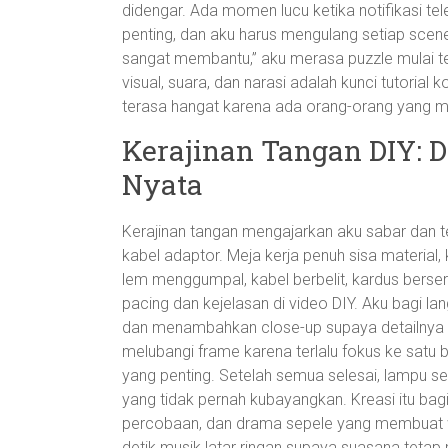
didengar. Ada momen lucu ketika notifikasi te
penting, dan aku harus mengulang setiap scene. 
sangat membantu,” aku merasa puzzle mulai te
visual, suara, dan narasi adalah kunci tutorial
terasa hangat karena ada orang-orang yang me
Kerajinan Tangan DIY: D
Nyata
Kerajinan tangan mengajarkan aku sabar dan te
kabel adaptor. Meja kerja penuh sisa material,
lem menggumpal, kabel berbelit, kardus bersera
pacing dan kejelasan di video DIY. Aku bagi la
dan menambahkan close-up supaya detailnya te
melubangi frame karena terlalu fokus ke satu b
yang penting. Setelah semua selesai, lampu s
yang tidak pernah kubayangkan. Kreasi itu bagi 
percobaan, dan drama sepele yang membuat
detik musik latar ringan supaya suasana tetap 