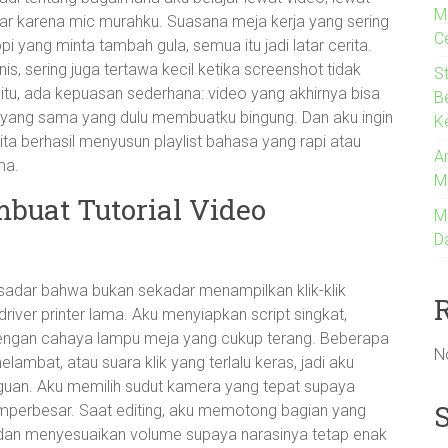
M
tar karena mic murahku. Suasana meja kerja yang sering
C
pi yang minta tambah gula, semua itu jadi latar cerita.
, sering juga tertawa kecil ketika screenshot tidak
S
a itu, ada kepuasan sederhana: video yang akhirnya bisa
B
ang sama yang dulu membuatku bingung. Dan aku ingin
K
kita berhasil menyusun playlist bahasa yang rapi atau
An
ma.
M
uat Tutorial Video
M
D
 sadar bahwa bukan sekadar menampilkan klik-klik
iver printer lama. Aku menyiapkan script singkat,
 dengan cahaya lampu meja yang cukup terang. Beberapa
N
lambat, atau suara klik yang terlalu keras, jadi aku
uan. Aku memilih sudut kamera yang tepat supaya
emperbesar. Saat editing, aku memotong bagian yang
an menyesuaikan volume supaya narasinya tetap enak