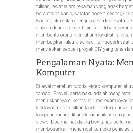
tulisan, lewat suara rekaman yang agak berge
berantakan kabel, catatan post-it, secangkir ko
Kadang aku salah mengucapkan kata-kata teknis
sinkron dengan gerak bibir. Tapi di balik semu
membantu orang memahami langkah-langkah y
membagikan kilau-kilau kecil itu—seperti saat 
menyiapkan sebuah proyek DIY yang tahan la
Pengalaman Nyata: Memb
Komputer
Di awal menekuni tutorial video komputer, aku
tombol. Proyek pertamaku adalah menginstal dr
menuliskannya di kertas, lalu merekam layar
kali layar menampilkan tanda loading, cursor me
langsung mengedit untuk menghilangkan gangg
viewer bisa melihat dialog box tanpa perlu m
membosankan, menambahkan teks penjelas, d