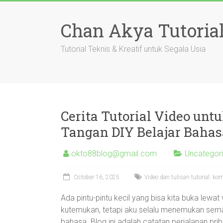
Skip
to
Chan Akya Tutoria
content
Tutorial Teknis & Kreatif untuk Segala Usia
Cerita Tutorial Video un
Tangan DIY Belajar Bahas
okto88blog@gmail.com
Uncategor
October 16, 2025
Video dan tulisan tutorial: ko
Ada pintu-pintu kecil yang bisa kita buka lewat 
kutemukan, tetapi aku selalu menemukan sema
bahasa. Blog ini adalah catatan perjalanan pri