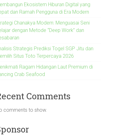
embangun Ekosistem Hiburan Digital yang
epat dan Ramah Pengguna di Era Modern
trategi Chanakya Modern: Menguasai Seni
elajar dengan Metode “Deep Work” dan
esabaran
alisis Strategis Prediksi Togel SGP Jitu dan
emilih Situs Toto Terpercaya 2026
enikmati Ragam Hidangan Laut Premium di
ancing Crab Seafood
Recent Comments
o comments to show.
Sponsor