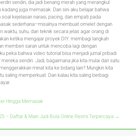
 berdiri sendiri; dia jadi benang merah yang merangkul
n kadang juga memasak. Dari sini aku belajar bahwa
n soal kejelasan narasi, pacing, dan empati pada
emasak sederhana—misalnya membuat omelet dengan
waktu, suhu, dan teknik secara jelas agar orang di
akan ketika mengajar proyek DIY: membagi langkah
, dan memberi saran untuk mencoba lagi dengan
peka bahwa video tutorial bisa menjadi jurnal pribadi
mereka sendiri. Jadi, bagaimana jika kita mulai dari satu
a menggerakkan minat kita ke bidang lain? Mungkin kita
tu saling memperkuat. Dan kalau kita saling berbagi
layar.
puter Hingga Memasak
 – Daftar & Main Judi Bola Online Resmi Terpercaya
→