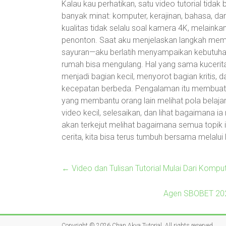
Kalau kau perhatikan, satu video tutorial tidak
banyak minat: komputer, kerajinan, bahasa, da
kualitas tidak selalu soal kamera 4K, melainka
penonton. Saat aku menjelaskan langkah m
sayuran—aku berlatih menyampaikan kebutuhan 
rumah bisa mengulang. Hal yang sama kucerit
menjadi bagian kecil, menyorot bagian kritis
kecepatan berbeda. Pengalaman itu membuatku 
yang membantu orang lain melihat pola belajar 
video kecil, selesaikan, dan lihat bagaimana i
akan terkejut melihat bagaimana semua topik i
cerita, kita bisa terus tumbuh bersama melalui 
←
Video dan Tulisan Tutorial Mulai Dari Kom
Agen SBOBET 2025
Copyright © 2026
Chan Akya Tutorial
. All rights reserved.