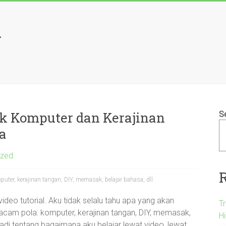
l
tuk Komputer dan Kerajinan
S
a
ized
mputer, kerajinan tangan, DIY, memasak, belajar bahasa, dll.
video tutorial. Aku tidak selalu tahu apa yang akan
T
cam pola: komputer, kerajinan tangan, DIY, memasak,
H
badi tentang bagaimana aku belajar lewat video, lewat