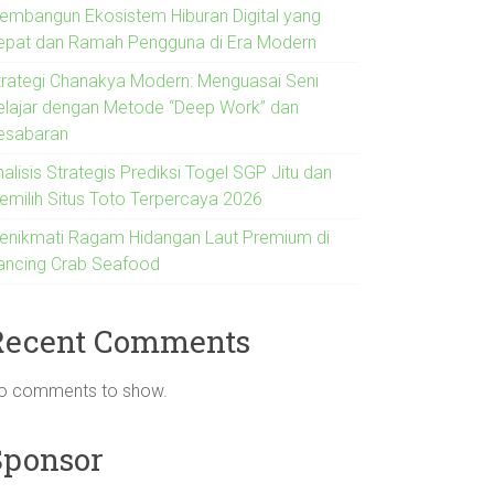
embangun Ekosistem Hiburan Digital yang
epat dan Ramah Pengguna di Era Modern
trategi Chanakya Modern: Menguasai Seni
elajar dengan Metode “Deep Work” dan
esabaran
alisis Strategis Prediksi Togel SGP Jitu dan
emilih Situs Toto Terpercaya 2026
enikmati Ragam Hidangan Laut Premium di
ancing Crab Seafood
Recent Comments
o comments to show.
Sponsor