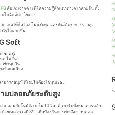
M
 PG
คือเกมจากค่ายนี้ให้ความรู้สึกแตกต่างจากค่ายอื่น ทั้ง
C
โบนัสที่เข้าใจง่าย
S
บ เล่นได้ลื่นไหล ไม่มีสะดุด และยังมีอัตราการจ่ายสูง
B
กำไรได้มากขึ้น
K
G Soft
An
M
่อยที่สุด
M
ญ่ไม่อั้น
D
สเข้าทุกวัน
งวัลต่อเนื่อง
็สามารถสนุกได้โดยไม่ต้องใช้ทุนเยอะ
N
มปลอดภัยระดับสูง
บบฝากถอนอัตโนมัติภายใน 10 วินาที รองรับทั้งธนาคารหลัก
ัสด้วยเทคโนโลยี SSL เพื่อป้องกันการเข้าถึงจากบุคคล