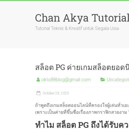
Skip
to
Chan Akya Tutoria
content
Tutorial Teknis & Kreatif untuk Segala Usia
สล็อต PG ค่ายเกมสล็อตยอดน
okto88blog@gmail.com
Uncategor
October 29, 2025
ถ้าพูดถึงเกมสล็อตออนไลน์ที่ครองใจผู้เล่นทั่ว
เพราะเป็นค่ายที่ขึ้นชื่อเรื่องภาพกราฟิกสวยงาม
ทำไม สล็อต PG ถึงได้รับคว