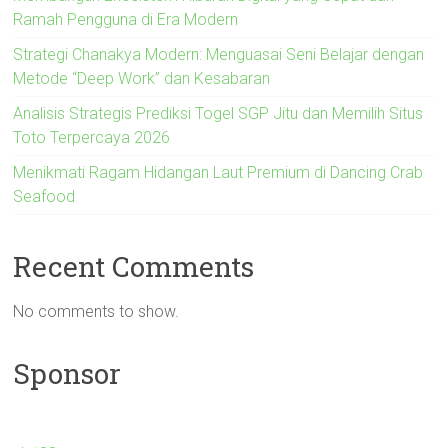
Ramah Pengguna di Era Modern
Strategi Chanakya Modern: Menguasai Seni Belajar dengan
Metode “Deep Work” dan Kesabaran
Analisis Strategis Prediksi Togel SGP Jitu dan Memilih Situs
Toto Terpercaya 2026
Menikmati Ragam Hidangan Laut Premium di Dancing Crab
Seafood
Recent Comments
No comments to show.
Sponsor