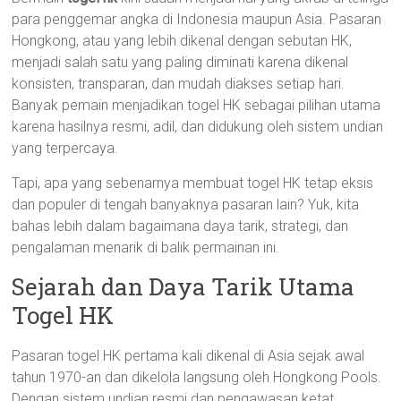
para penggemar angka di Indonesia maupun Asia. Pasaran
Hongkong, atau yang lebih dikenal dengan sebutan HK,
menjadi salah satu yang paling diminati karena dikenal
konsisten, transparan, dan mudah diakses setiap hari.
Banyak pemain menjadikan togel HK sebagai pilihan utama
karena hasilnya resmi, adil, dan didukung oleh sistem undian
yang terpercaya.
Tapi, apa yang sebenarnya membuat togel HK tetap eksis
dan populer di tengah banyaknya pasaran lain? Yuk, kita
bahas lebih dalam bagaimana daya tarik, strategi, dan
pengalaman menarik di balik permainan ini.
Sejarah dan Daya Tarik Utama
Togel HK
Pasaran togel HK pertama kali dikenal di Asia sejak awal
tahun 1970-an dan dikelola langsung oleh Hongkong Pools.
Dengan sistem undian resmi dan pengawasan ketat,