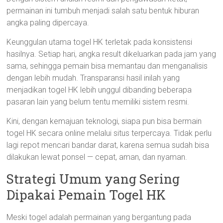
permainan ini tumbuh menjadi salah satu bentuk hiburan
angka paling dipercaya.
Keunggulan utama togel HK terletak pada konsistensi
hasilnya. Setiap hari, angka result dikeluarkan pada jam yang
sama, sehingga pemain bisa memantau dan menganalisis
dengan lebih mudah. Transparansi hasil inilah yang
menjadikan togel HK lebih unggul dibanding beberapa
pasaran lain yang belum tentu memiliki sistem resmi.
Kini, dengan kemajuan teknologi, siapa pun bisa bermain
togel HK secara online melalui situs terpercaya. Tidak perlu
lagi repot mencari bandar darat, karena semua sudah bisa
dilakukan lewat ponsel — cepat, aman, dan nyaman.
Strategi Umum yang Sering
Dipakai Pemain Togel HK
Meski togel adalah permainan yang bergantung pada