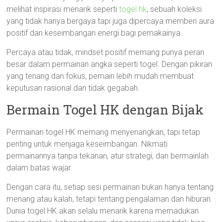
melihat inspirasi menarik seperti
togel hk
, sebuah koleksi
yang tidak hanya bergaya tapi juga dipercaya memberi aura
positif dan keseimbangan energi bagi pemakainya.
Percaya atau tidak, mindset positif memang punya peran
besar dalam permainan angka seperti togel. Dengan pikiran
yang tenang dan fokus, pemain lebih mudah membuat
keputusan rasional dan tidak gegabah.
Bermain Togel HK dengan Bijak
Permainan togel HK memang menyenangkan, tapi tetap
penting untuk menjaga keseimbangan. Nikmati
permainannya tanpa tekanan, atur strategi, dan bermainlah
dalam batas wajar.
Dengan cara itu, setiap sesi permainan bukan hanya tentang
menang atau kalah, tetapi tentang pengalaman dan hiburan.
Dunia togel HK akan selalu menarik karena memadukan