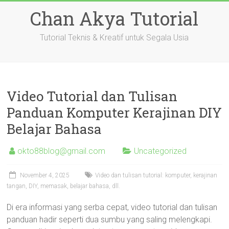
Skip
Chan Akya Tutorial
to
content
Tutorial Teknis & Kreatif untuk Segala Usia
Video Tutorial dan Tulisan
Panduan Komputer Kerajinan DIY
Belajar Bahasa
okto88blog@gmail.com
Uncategorized
November 4, 2025
Video dan tulisan tutorial: komputer, kerajinan
tangan, DIY, memasak, belajar bahasa, dll.
Di era informasi yang serba cepat, video tutorial dan tulisan
panduan hadir seperti dua sumbu yang saling melengkapi.