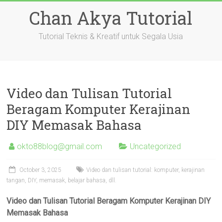
Skip
Chan Akya Tutorial
to
content
Tutorial Teknis & Kreatif untuk Segala Usia
Video dan Tulisan Tutorial
Beragam Komputer Kerajinan
DIY Memasak Bahasa
okto88blog@gmail.com
Uncategorized
October 3, 2025
Video dan tulisan tutorial: komputer, kerajinan
tangan, DIY, memasak, belajar bahasa, dll.
Video dan Tulisan Tutorial Beragam Komputer Kerajinan DIY
Memasak Bahasa