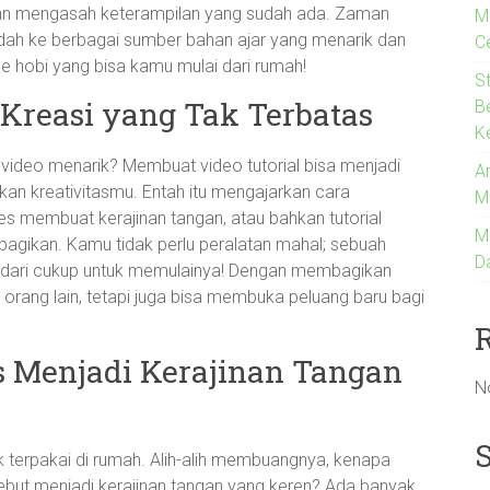
dan mengasah keterampilan yang sudah ada. Zaman
M
mudah ke berbagai sumber bahan ajar yang menarik dan
C
de hobi yang bisa kamu mulai dari rumah!
S
: Kreasi yang Tak Terbatas
B
K
 video menarik? Membuat video tutorial bisa menjadi
An
n kreativitasmu. Entah itu mengajarkan cara
M
 membuat kerajinan tangan, atau bahkan tutorial
M
bagikan. Kamu tidak perlu peralatan mahal; sebuah
D
ih dari cukup untuk memulainya! Dengan membagikan
ang lain, tetapi juga bisa membuka peluang baru bagi
 Menjadi Kerajinan Tangan
N
 terpakai di rumah. Alih-alih membuangnya, kenapa
but menjadi kerajinan tangan yang keren? Ada banyak