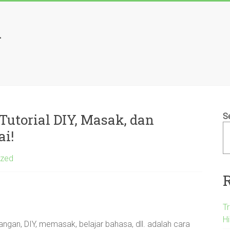
l
Tutorial DIY, Masak, dan
S
i!
ized
T
H
 tangan, DIY, memasak, belajar bahasa, dll. adalah cara