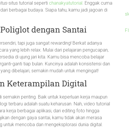
tus-situs tutorial seperti
chanakyatutorial
. Enggak cuma
ari berbagai budaya. Siapa tahu, kamu jadi jagoan di
s
 Poliglot dengan Santai
F
rsendiri, tapi juga sangat rewarding! Berkat adanya
 cara yang lebih relax. Mulai dari pelajaran pengucapan,
ersedia di ujung jari kita. Kamu bisa mencoba belajar
ganti-ganti tiap bulan. Kuncinya adalah konsistensi dan
yang dibelajari, semakin mudah untuk mengingat!
 Keterampilan Digital
adi semakin penting. Baik untuk keperluan kerja maupun
gi terbaru adalah suatu keharusan. Nah, video tutorial
rja berbagai aplikasi, dari editing foto hingga
jikan dengan gaya santai, kamu tidak akan merasa
ng untuk mencoba dan mengeksplorasi dunia digital.