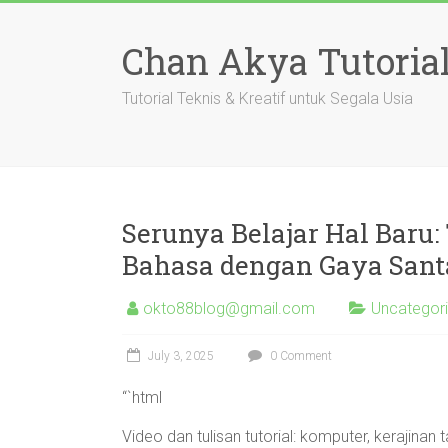
Skip
to
Chan Akya Tutoria
content
Tutorial Teknis & Kreatif untuk Segala Usia
Serunya Belajar Hal Baru: 
Bahasa dengan Gaya Santa
okto88blog@gmail.com
Uncategor
July 3, 2025
0 Comment
“`html
Video dan tulisan tutorial: komputer, kerajinan