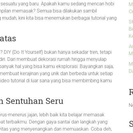
r sesuatu yang baru. Apakah kamu sedang mencari hobi
M
ampilan memasak? Semua bisa dilakukan sambil
C
g mudah, kini kita bisa menemukan berbagai tutorial yang
S
B
atas
K
An
 DIY (Do It Yourself) bukan hanya sekadar tren, tetapi
M
diri. Dari membuat dekorasi rumah hingga menyulap
M
banyak hal yang bisa kamu eksplorasi. Bayangkan saja,
D
embuat kerajinan yang unik dan berbeda untuk setiap
video tutorial di luar sana yang bisa membimbing kamu
 Sentuhan Seru
N
rus-menerus jajan, lebih baik kita belajar memasak
abat terbaikmu. Dengan gaya santai dan langkah yang
ktivitas yang menyenangkan dan memuaskan. Coba deh,