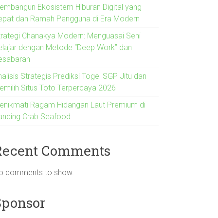
embangun Ekosistem Hiburan Digital yang
epat dan Ramah Pengguna di Era Modern
trategi Chanakya Modern: Menguasai Seni
elajar dengan Metode “Deep Work” dan
esabaran
alisis Strategis Prediksi Togel SGP Jitu dan
emilih Situs Toto Terpercaya 2026
enikmati Ragam Hidangan Laut Premium di
ancing Crab Seafood
Recent Comments
o comments to show.
Sponsor