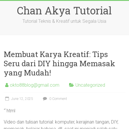
Skip
Chan Akya Tutorial
to
content
Tutorial Teknis & Kreatif untuk Segala Usia
Membuat Karya Kreatif: Tips
Seru dari DIY hingga Memasak
yang Mudah!
okto88blog@gmail.com
Uncategorized
June 12, 2025
0 Comment
“`html
Video dan tulisan tutorial: komputer, kerajinan tangan, DIY,
memasak, belajar bahasa, dll. saat ini menjadi salah satu