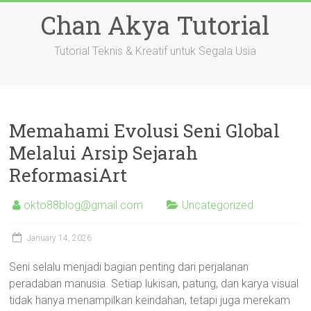
Skip
Chan Akya Tutorial
to
content
Tutorial Teknis & Kreatif untuk Segala Usia
Memahami Evolusi Seni Global
Melalui Arsip Sejarah
ReformasiArt
okto88blog@gmail.com
Uncategorized
January 14, 2026
Seni selalu menjadi bagian penting dari perjalanan
peradaban manusia. Setiap lukisan, patung, dan karya visual
tidak hanya menampilkan keindahan, tetapi juga merekam