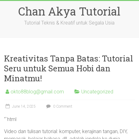
Skip
Chan Akya Tutorial
to
content
Tutorial Teknis & Kreatif untuk Segala Usia
Kreativitas Tanpa Batas: Tutorial
Seru untuk Semua Hobi dan
Minatmu!
okto88blog@gmail.com
Uncategorized
June 14, 2025
0 Comment
“`html
Video dan tulisan tutorial: komputer, kerajinan tangan, DIY,
memasak, belajar bahasa, dll. adalah jendela ke dunia