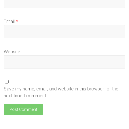
Email
*
Website
Save my name, email, and website in this browser for the
next time I comment.