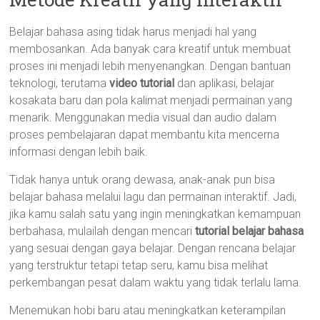
Belajar bahasa asing tidak harus menjadi hal yang
membosankan. Ada banyak cara kreatif untuk membuat
proses ini menjadi lebih menyenangkan. Dengan bantuan
teknologi, terutama
video tutorial
dan aplikasi, belajar
kosakata baru dan pola kalimat menjadi permainan yang
menarik. Menggunakan media visual dan audio dalam
proses pembelajaran dapat membantu kita mencerna
informasi dengan lebih baik.
Tidak hanya untuk orang dewasa, anak-anak pun bisa
belajar bahasa melalui lagu dan permainan interaktif. Jadi,
jika kamu salah satu yang ingin meningkatkan kemampuan
berbahasa, mulailah dengan mencari
tutorial belajar bahasa
yang sesuai dengan gaya belajar. Dengan rencana belajar
yang terstruktur tetapi tetap seru, kamu bisa melihat
perkembangan pesat dalam waktu yang tidak terlalu lama.
Menemukan hobi baru atau meningkatkan keterampilan