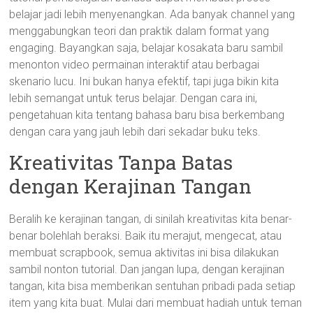
belajar jadi lebih menyenangkan. Ada banyak channel yang
menggabungkan teori dan praktik dalam format yang
engaging. Bayangkan saja, belajar kosakata baru sambil
menonton video permainan interaktif atau berbagai
skenario lucu. Ini bukan hanya efektif, tapi juga bikin kita
lebih semangat untuk terus belajar. Dengan cara ini,
pengetahuan kita tentang bahasa baru bisa berkembang
dengan cara yang jauh lebih dari sekadar buku teks.
Kreativitas Tanpa Batas
dengan Kerajinan Tangan
Beralih ke kerajinan tangan, di sinilah kreativitas kita benar-
benar bolehlah beraksi. Baik itu merajut, mengecat, atau
membuat scrapbook, semua aktivitas ini bisa dilakukan
sambil nonton tutorial. Dan jangan lupa, dengan kerajinan
tangan, kita bisa memberikan sentuhan pribadi pada setiap
item yang kita buat. Mulai dari membuat hadiah untuk teman