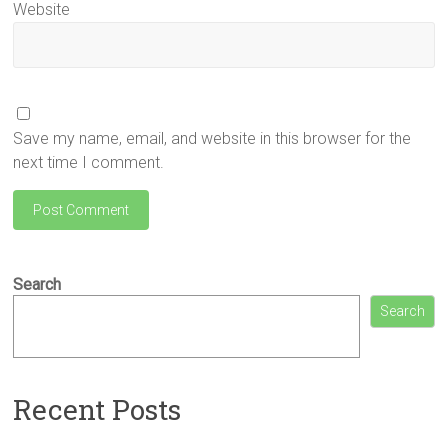
Website
Save my name, email, and website in this browser for the
next time I comment.
Search
Search
Recent Posts