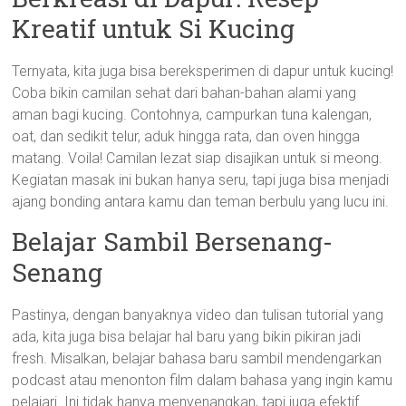
Kreatif untuk Si Kucing
Ternyata, kita juga bisa bereksperimen di dapur untuk kucing!
Coba bikin camilan sehat dari bahan-bahan alami yang
aman bagi kucing. Contohnya, campurkan tuna kalengan,
oat, dan sedikit telur, aduk hingga rata, dan oven hingga
matang. Voila! Camilan lezat siap disajikan untuk si meong.
Kegiatan masak ini bukan hanya seru, tapi juga bisa menjadi
ajang bonding antara kamu dan teman berbulu yang lucu ini.
Belajar Sambil Bersenang-
Senang
Pastinya, dengan banyaknya video dan tulisan tutorial yang
ada, kita juga bisa belajar hal baru yang bikin pikiran jadi
fresh. Misalkan, belajar bahasa baru sambil mendengarkan
podcast atau menonton film dalam bahasa yang ingin kamu
pelajari. Ini tidak hanya menyenangkan, tapi juga efektif.