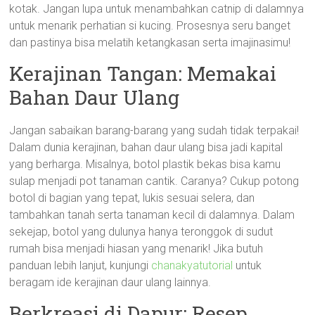
kotak. Jangan lupa untuk menambahkan catnip di dalamnya
untuk menarik perhatian si kucing. Prosesnya seru banget
dan pastinya bisa melatih ketangkasan serta imajinasimu!
Kerajinan Tangan: Memakai
Bahan Daur Ulang
Jangan sabaikan barang-barang yang sudah tidak terpakai!
Dalam dunia kerajinan, bahan daur ulang bisa jadi kapital
yang berharga. Misalnya, botol plastik bekas bisa kamu
sulap menjadi pot tanaman cantik. Caranya? Cukup potong
botol di bagian yang tepat, lukis sesuai selera, dan
tambahkan tanah serta tanaman kecil di dalamnya. Dalam
sekejap, botol yang dulunya hanya teronggok di sudut
rumah bisa menjadi hiasan yang menarik! Jika butuh
panduan lebih lanjut, kunjungi
chanakyatutorial
untuk
beragam ide kerajinan daur ulang lainnya.
Berkreasi di Dapur: Resep