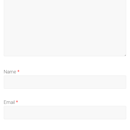
Name
*
Email
*