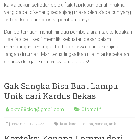
karya bukan sekedar objek fisik tapi kisah penuh makna
yang dapat dikenang sepanjang masa oleh siapa pun yang
terlibat ke dalam proses pembuatannya.
Dari pertemuan meriah hingga pembelajaran tak terlupakan
—setiap detil kecil memiliki kekuatan besar dalam
membangun kenangan berharga lewat dunia kerajinan
tangan di rumah! Mari terus tingkatkan nilai-nilai kedekatan ini
selaras dengan kreativitas tanpa batas!
Gak Sangka Bisa Buat Lampu
Unik dari Kardus Bekas
okto88blog@gmail.com
Otomotif
November 17, 2025
buat
,
kardus
,
lampu
,
sangka
,
unik
Konteks: Kenapa Lampu dari