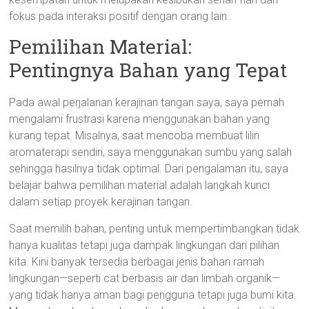
fokus pada interaksi positif dengan orang lain.
Pemilihan Material:
Pentingnya Bahan yang Tepat
Pada awal perjalanan kerajinan tangan saya, saya pernah
mengalami frustrasi karena menggunakan bahan yang
kurang tepat. Misalnya, saat mencoba membuat lilin
aromaterapi sendiri, saya menggunakan sumbu yang salah
sehingga hasilnya tidak optimal. Dari pengalaman itu, saya
belajar bahwa pemilihan material adalah langkah kunci
dalam setiap proyek kerajinan tangan.
Saat memilih bahan, penting untuk mempertimbangkan tidak
hanya kualitas tetapi juga dampak lingkungan dari pilihan
kita. Kini banyak tersedia berbagai jenis bahan ramah
lingkungan—seperti cat berbasis air dan limbah organik—
yang tidak hanya aman bagi pengguna tetapi juga bumi kita.