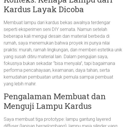
Kardus Layak Dicoba
Membuat lampu dari kardus bekas awalnya terdengar
seperti eksperimen seni DIY semata. Namun setelah
beberapa kali menguji desain dan material berbeda di
rumah, saya menemukan bahwa proyek ini punya nilai
praktis: murah, ramah lingkungan, dan memberi estetika unik
yang susah ditiru material lain. Dalam pengujian saya,
fokusnya bukan sekadar “bisa menyala”, tapi bagaimana
performa pencahayaan, keamanan, daya tahan, serta
kemudahan pembuatan untuk pemula sampai pembuat
yang lebih mahir.
Pengalaman Membuat dan
Menguji Lampu Kardus
Saya membuat tiga prototype: lampu gantung layered
diffuser (lapisan bergelombang), lampu meja silinder yang