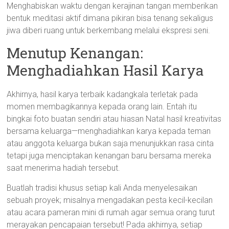
Menghabiskan waktu dengan kerajinan tangan memberikan
bentuk meditasi aktif dimana pikiran bisa tenang sekaligus
jiwa diberi ruang untuk berkembang melalui ekspresi seni.
Menutup Kenangan:
Menghadiahkan Hasil Karya
Akhirnya, hasil karya terbaik kadangkala terletak pada
momen membagikannya kepada orang lain. Entah itu
bingkai foto buatan sendiri atau hiasan Natal hasil kreativitas
bersama keluarga—menghadiahkan karya kepada teman
atau anggota keluarga bukan saja menunjukkan rasa cinta
tetapi juga menciptakan kenangan baru bersama mereka
saat menerima hadiah tersebut.
Buatlah tradisi khusus setiap kali Anda menyelesaikan
sebuah proyek; misalnya mengadakan pesta kecil-kecilan
atau acara pameran mini di rumah agar semua orang turut
merayakan pencapaian tersebut! Pada akhirnya, setiap