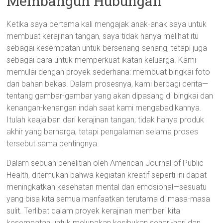
Membangun Hubungan
Ketika saya pertama kali mengajak anak-anak saya untuk
membuat kerajinan tangan, saya tidak hanya melihat itu
sebagai kesempatan untuk bersenang-senang, tetapi juga
sebagai cara untuk memperkuat ikatan keluarga. Kami
memulai dengan proyek sederhana: membuat bingkai foto
dari bahan bekas. Dalam prosesnya, kami berbagi cerita—
tentang gambar-gambar yang akan dipasang di bingkai dan
kenangan-kenangan indah saat kami mengabadikannya.
Itulah keajaiban dari kerajinan tangan; tidak hanya produk
akhir yang berharga, tetapi pengalaman selama proses
tersebut sama pentingnya.
Dalam sebuah penelitian oleh American Journal of Public
Health, ditemukan bahwa kegiatan kreatif seperti ini dapat
meningkatkan kesehatan mental dan emosional—sesuatu
yang bisa kita semua manfaatkan terutama di masa-masa
sulit. Terlibat dalam proyek kerajinan memberi kita
kesempatan untuk melupakan kesibukan sehari-hari dan