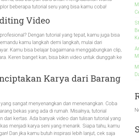
M
ksplor beberapa tutorial seru yang bisa kamu coba!
C
diting Video
S
B
 profesional? Dengan tutorial yang tepat, kamu juga bisa
K
 memandu kamu langkah demi langkah, mulai dari
An
ayar. Kamu bisa belajar bagaimana menggabungkan clip,
M
. Keren banget kan, bisa bikin video untuk diunggah ke
M
D
enciptakan Karya dari Barang
vitas yang sangat menyenangkan dan menenangkan. Coba
N
arang bekas yang ada di rumah. Misalnya, tutorial
n dari kertas. Ada banyak video dan tulisan tutorial yang
s menjadi karya seni yang menarik. Siapa tahu, kamu
n! Dan jika kamu butuh inspirasi lebih lanjut, cek saja