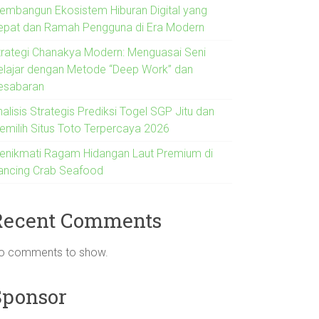
embangun Ekosistem Hiburan Digital yang
epat dan Ramah Pengguna di Era Modern
trategi Chanakya Modern: Menguasai Seni
elajar dengan Metode “Deep Work” dan
esabaran
alisis Strategis Prediksi Togel SGP Jitu dan
emilih Situs Toto Terpercaya 2026
enikmati Ragam Hidangan Laut Premium di
ancing Crab Seafood
Recent Comments
o comments to show.
Sponsor