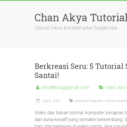
Skip
to
Chan Akya Tutoria
content
Tutorial Teknis & Kreatif untuk Segala Usia
Berkreasi Seru: 5 Tutorial
Santai!
okto88blog@gmail.com
video dan t
July 8, 2025
komputer kerajinan
,
tulisan tutorial
Video dan tulisan tutorial: komputer, kerajinan
dari dunia kreatif yang semakin berkembang. S
baru dan berkreasi di waktu santai. Apa pun 