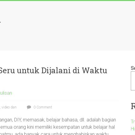
l
 Seru untuk Dijalani di Waktu
S
ulisan
,
video dan
0 Comment
 tangan, DIY, memasak, belajar bahasa, dll. adalah bagian
T
emua orang kini memiliki kesempatan untuk belajar hal
H
minatmu, ada banyak cara untuk menghabiskan waktu