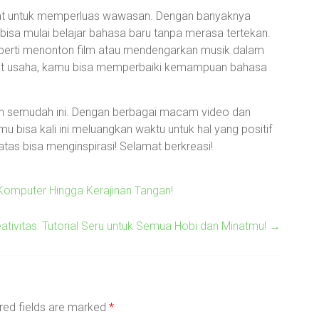
ebat untuk memperluas wawasan. Dengan banyaknya
u bisa mulai belajar bahasa baru tanpa merasa tertekan.
erti menonton film atau mendengarkan musik dalam
ikit usaha, kamu bisa memperbaiki kemampuan bahasa
ah semudah ini. Dengan berbagai macam video dan
 bisa kali ini meluangkan waktu untuk hal yang positif
as bisa menginspirasi! Selamat berkreasi!
ri Komputer Hingga Kerajinan Tangan!
eativitas: Tutorial Seru untuk Semua Hobi dan Minatmu!
→
red fields are marked
*