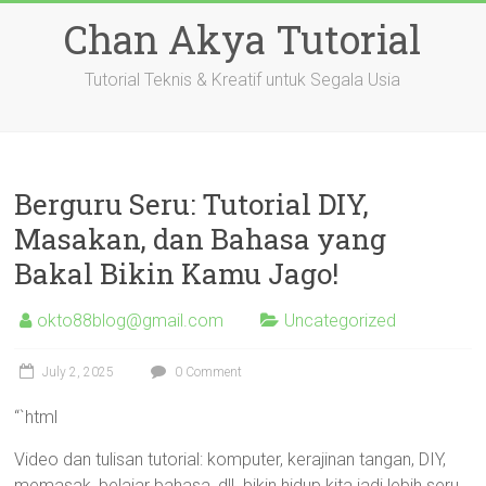
Skip
Chan Akya Tutorial
to
content
Tutorial Teknis & Kreatif untuk Segala Usia
Berguru Seru: Tutorial DIY,
Masakan, dan Bahasa yang
Bakal Bikin Kamu Jago!
okto88blog@gmail.com
Uncategorized
July 2, 2025
0 Comment
“`html
Video dan tulisan tutorial: komputer, kerajinan tangan, DIY,
memasak, belajar bahasa, dll. bikin hidup kita jadi lebih seru