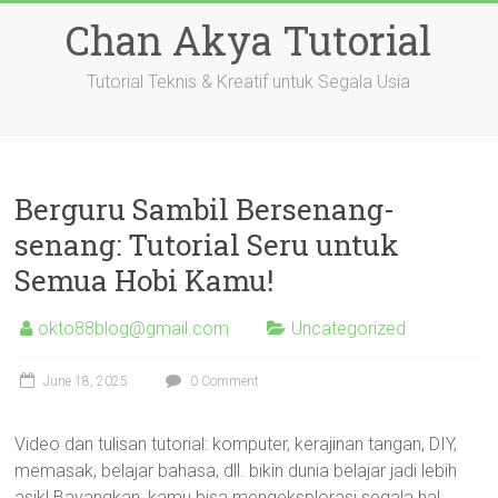
Skip
Chan Akya Tutorial
to
content
Tutorial Teknis & Kreatif untuk Segala Usia
Berguru Sambil Bersenang-
senang: Tutorial Seru untuk
Semua Hobi Kamu!
okto88blog@gmail.com
Uncategorized
June 18, 2025
0 Comment
Video dan tulisan tutorial: komputer, kerajinan tangan, DIY,
memasak, belajar bahasa, dll. bikin dunia belajar jadi lebih
asik! Bayangkan, kamu bisa mengeksplorasi segala hal